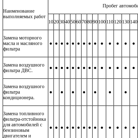
Пробег автомоби
Наименование
выполняемых работ
10
20
30
40
50
60
70
80
90
100
110
120
130
140
Замена моторного
масла и масляного
●
●
●
●
●
●
●
●
●
●
●
●
●
●
фильтра
Замена воздушного
●
●
●
●
●
●
●
●
●
●
●
●
●
●
фильтра ДВС.
Замена воздушного
фильтра
●
●
●
●
●
●
●
кондиционера.
Замена топливного
фильтра-отстойника
для автомобилей с
●
●
●
●
●
●
●
●
●
●
●
●
●
●
бензиновым
двигателем и