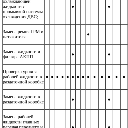
охлаждающей
жидкости с
●
●
промывкой системы
охлаждения ДВС;
Замена ремня ГРМ и
●
натяжителя
Замена жидкости и
●
●
фильтра АКПП
Проверка уровня
рабочей жидкости в
●
●
●
●
●
●
●
●
●
●
●
●
●
●
раздаточной коробке
Замена жидкости в
●
●
раздаточной коробке
Замена рабочей
жидкости главных
передач переднего и
●
●