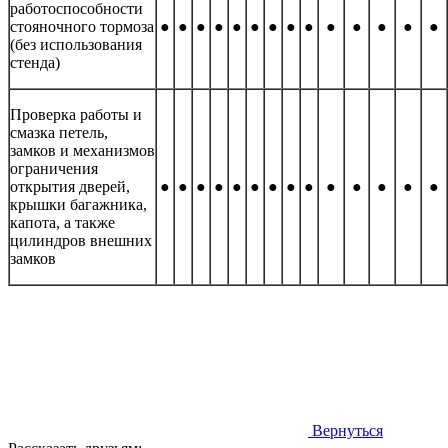
работоспособности
стояночного тормоза
●
●
●
●
●
●
●
●
●
●
●
●
●
●
(без использования
стенда)
Проверка работы и
смазка петель,
замков и механизмов
ограничения
открытия дверей,
●
●
●
●
●
●
●
●
●
●
●
●
●
●
крышки багажника,
капота, а также
цилиндров внешних
замков
Вернуться