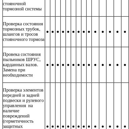
стояночной
тормозной системы
Проверка состояния
тормозных трубок,
●
●
●
●
●
●
●
●
●
●
●
●
●
●
шлангов и тросов
стояночного тормоза
Провека состояния
пыльников ШРУС,
карданных валов.
●
●
●
●
●
●
●
●
●
●
●
●
●
●
Замена при
необходимости
Проверка элементов
передней и задней
подвески и рулевого
управления на
наличие
повреждений
(герметичность
защитных
●
●
●
●
●
●
●
●
●
●
●
●
●
●