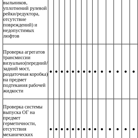
выльников,
уплотнений рулевой
рейки/редуктора,
отсутствие
повреждений) и
недопустимых
люфтов
Проверка агрегатов
трансмиссии
визуально(передний/
задний мост,
●
●
●
●
●
●
●
●
●
●
●
●
●
●
раздаточная коробка)
на предмет
подтекания рабочей
жидкости
Проверка системы
выпуска ОГ на
предмет
герметичности,
отсутствия
●
●
●
●
●
●
●
●
●
●
●
●
●
●
механических