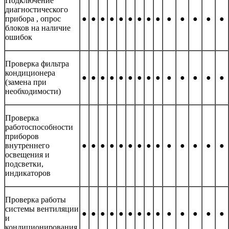
Подключение
диагностического
прибора , опрос
●
●
●
●
●
●
●
●
●
●
●
●
●
●
блоков на наличие
ошибок
Проверка фильтра
кондиционера
●
●
●
●
●
●
●
●
●
●
●
●
●
●
(замена при
необходимости)
Проверка
работоспособности
приборов
внутреннего
●
●
●
●
●
●
●
●
●
●
●
●
●
●
освещения и
подсветки,
индикаторов
Проверка работы
системы вентиляции
●
●
●
●
●
●
●
●
●
●
●
●
●
●
и
кондиционирования