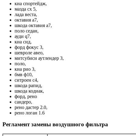
киа спортейдж,
мазда сх 5,
лада веста,
октавия а7,
шкода октавия а7,
поло седан,
ауди q7,
киа сид,
форд фокус 3,
шевроле авео,
митсубиси аутлендер 3,
поло,
киа рио 3,
бмв ф10,
ситроен с4,
шкода рапид,
шкода кодиак,
форд, рено
сандеро,
рено дастер 2.0,
рено логан 1.6
Регламент замены воздушного фильтра