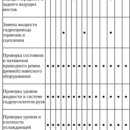
заднего ведущих
мостов
Замена жидкости
гидропривода
●
●
●
тормозов и
сцепления
Проверка состояния
и натяжения
приводного ремня
●
●
●
●
●
●
●
●
●
●
●
●
●
●
(ремней) навесного
оборудования
Проверка уровня
жидкости в системе
●
●
●
●
●
●
●
●
●
●
●
●
●
●
гидроусилителя руля
Проверка уровня и
плотности
●
●
●
●
●
●
●
●
●
●
●
●
●
●
охлаждающей