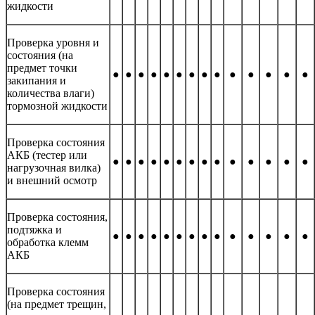
жидкости
Проверка уровня и
состояния (на
предмет точки
●
●
●
●
●
●
●
●
●
●
●
●
●
●
закипания и
количества влаги)
тормозной жидкости
Проверка состояния
АКБ (тестер или
●
●
●
●
●
●
●
●
●
●
●
●
●
●
нагрузочная вилка)
и внешний осмотр
Проверка состояния,
подтяжка и
●
●
●
●
●
●
●
●
●
●
●
●
●
●
обработка клемм
АКБ
Проверка состояния
(на предмет трещин,