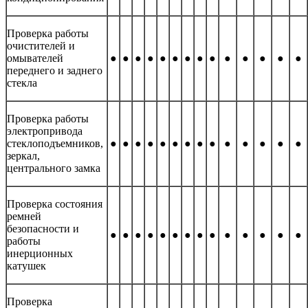
Проверка работы
очистителей и
омывателей
●
●
●
●
●
●
●
●
●
●
●
●
●
●
переднего и заднего
стекла
Проверка работы
электропривода
стеклоподъемников,
●
●
●
●
●
●
●
●
●
●
●
●
●
●
зеркал,
центрального замка
Проверка состояния
ремней
безопасности и
●
●
●
●
●
●
●
●
●
●
●
●
●
●
работы
инерционных
катушек
Проверка