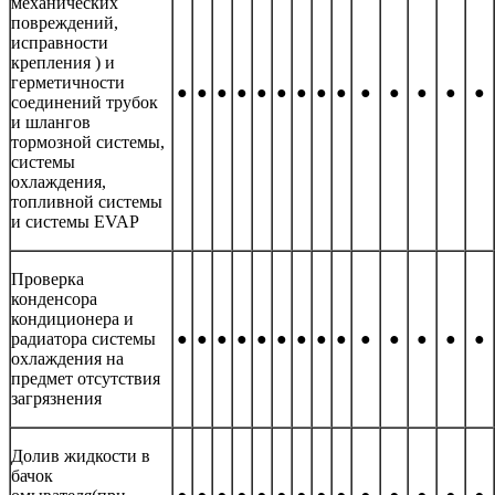
механических
повреждений,
исправности
крепления ) и
герметичности
●
●
●
●
●
●
●
●
●
●
●
●
●
●
соединений трубок
и шлангов
тормозной системы,
системы
охлаждения,
топливной системы
и системы EVAP
Проверка
конденсора
кондиционера и
радиатора системы
●
●
●
●
●
●
●
●
●
●
●
●
●
●
охлаждения на
предмет отсутствия
загрязнения
Долив жидкости в
бачок