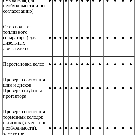
омывателя(при
●
●
●
●
●
●
●
●
●
●
●
●
●
●
необходимости и по
согласованию)
Слив воды из
топливного
сепаратора ( для
●
●
●
●
●
●
●
●
●
●
●
●
●
●
дизельных
двигателей)
Перестановка колес
●
●
●
●
●
●
●
●
●
●
●
●
●
●
Проверка состояния
шин и дисков.
●
●
●
●
●
●
●
●
●
●
●
●
●
●
Проверка глубины
протектора
Проверка состояния
тормозных колодок
и дисков (замена при
необходимости),
●
●
●
●
●
●
●
●
●
●
●
●
●
●
элементов